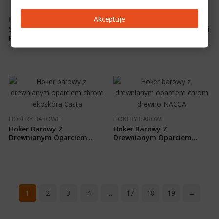
Akceptuje
MEBLE ŁAZIENKOWE
MEBLE ŁAZIENKOWE
Szafka Do Łazienki Duży
Szafka Komoda Do Łazienki
Regał Łazienkowy 50 Cm
Szuflada Kosz Na Bieliznę
MONIKA 4D50
ANNA KS50
HOKERY BAROWE
HOKERY BAROWE
Hoker Barowy Z
Hoker Barowy Z
Drewnianym Oparciem
Drewnianym Oparciem
Chrom Ekoskóra Casta
Chrom Drewno NACCA
1
2
3
4
…
17
18
19
→