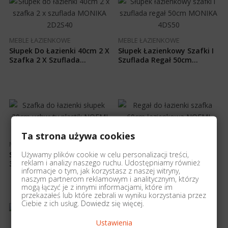
MEBLE ŁAZIENKOWE
MEBLE ŁAZIENKOWE
Słupek Do Łazienki 40cm 2 X
Słupek Łazienkowy Szafki I
Szafka 2 X Szuflada
Szuflada Regał 50cm
MONIKA 2D2S40
MONIKA 4DS50
Ta strona używa cookies
MEBLE ŁAZIENKOWE
MEBLE ŁAZIENKOWE
Używamy plików cookie w celu personalizacji treści,
Szafka Do Łazienki Słupek
Regał Do Łazienki Szafka
reklam i analizy naszego ruchu. Udostępniamy również
30cm Uchwyty Plastik
60cm Łazienkowa NOEMI
informacje o tym, jak korzystasz z naszej witryny,
NOEMI 3D3001N
4D6010
naszym partnerom reklamowym i analitycznym, którzy
mogą łączyć je z innymi informacjami, które im
przekazałeś lub które zebrali w wyniku korzystania przez
Ciebie z ich usług.
Dowiedz się więcej
.
Ustawienia