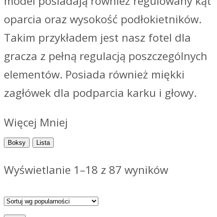
model posiadają również regulowany kąt
oparcia oraz wysokość podłokietników.
Takim przykładem jest nasz fotel dla
gracza z pełną regulacją poszczególnych
elementów. Posiada również miękki
zagłówek dla podparcia karku i głowy.
Więcej
Mniej
Boksy
Lista
Posortow
Wyświetlanie 1–18 z 87 wyników
według
popularn