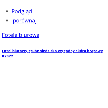
Podgląd
porównaj
Fotele biurowe
Fotel biurowy grube siedzisko wygodny skóra brązowy
K2022